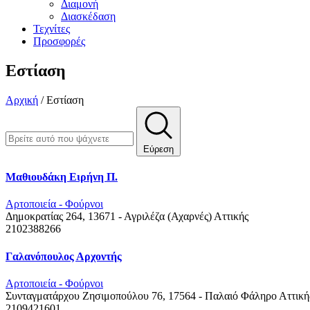
Διαμονή
Διασκέδαση
Τεχνίτες
Προσφορές
Εστίαση
Αρχική
/
Εστίαση
Εύρεση
Μαθιουδάκη Ειρήνη Π.
Αρτοποιεία - Φούρνοι
Δημοκρατίας 264, 13671 - Αγριλέζα (Αχαρνές)
Αττικής
2102388266
Γαλανόπουλος Αρχοντής
Αρτοποιεία - Φούρνοι
Συνταγματάρχου Ζησιμοπούλου 76, 17564 - Παλαιό Φάληρο
Αττική
2109421601