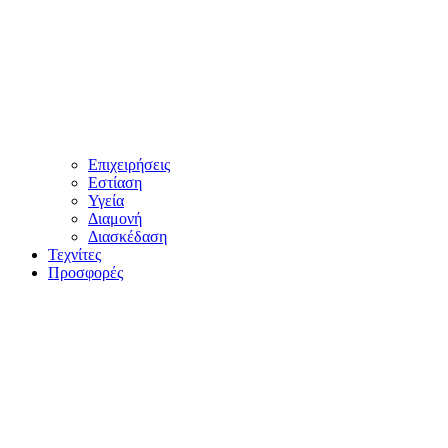
Επιχειρήσεις
Εστίαση
Υγεία
Διαμονή
Διασκέδαση
Τεχνίτες
Προσφορές