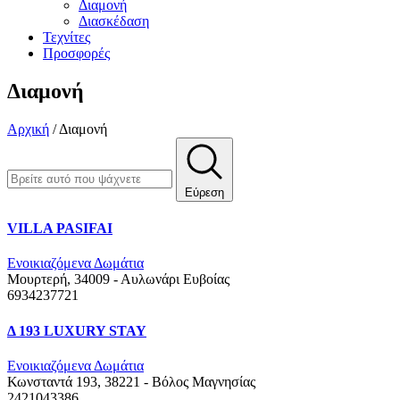
Διαμονή
Διασκέδαση
Τεχνίτες
Προσφορές
Διαμονή
Αρχική
/
Διαμονή
Εύρεση
VILLA PASIFAI
Ενοικιαζόμενα Δωμάτια
Μουρτερή, 34009 - Αυλωνάρι
Ευβοίας
6934237721
Δ 193 LUXURY STAY
Ενοικιαζόμενα Δωμάτια
Κωνσταντά 193, 38221 - Βόλος
Μαγνησίας
2421043386