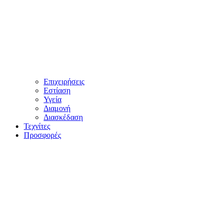
Επιχειρήσεις
Εστίαση
Υγεία
Διαμονή
Διασκέδαση
Τεχνίτες
Προσφορές