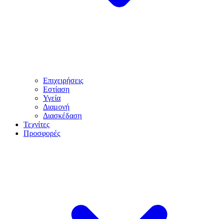
Επιχειρήσεις
Εστίαση
Υγεία
Διαμονή
Διασκέδαση
Τεχνίτες
Προσφορές