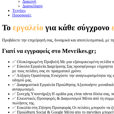
Διαμονή
Διασκέδαση
Τεχνίτες
Προσφορές
Το
εργαλείο
για κάθε σύγχρονο
Προβάλετε την επιχείρησή σας, δυναμικά και αποτελεσματικά, με τη
Γιατί να εγγραφείς στο Mevrikes.gr;
✅ Ολοκληρωμένη Προβολή
Με μια εξατομικευμένη σελίδα στ
✅ Εύκολα Εργαλεία Διαχείρισης
Σας προσφέρουμε εύχρηστα ερ
με τους πελάτες σας σε πραγματικό χρόνο.
✅ Αύξηση Ορατότητας
Ενισχύστε την αναγνωρισιμότητα της 
οδηγού μας.
✅ Διαφημιστικά Εργαλεία Προώθησης
Αξιοποιήστε μοναδικά
ανταγωνισμό.
✅ Συνεχής Υποστήριξη
Η ομάδα μας είναι πάντα δίπλα σας, 
✅ Ελκυστικές Προσφορές & Διαγωνισμοί
Μέσα από τη συμμε
πωλήσεις της.
✅ Ευκολία στη Ζήτηση Προσφοράς
Οι πελάτες μπορούν να ζ
✅ Προώθηση Social & Google
Μέσα απο το mevrikes μπορείτ