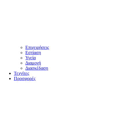
Επιχειρήσεις
Εστίαση
Υγεία
Διαμονή
Διασκέδαση
Τεχνίτες
Προσφορές