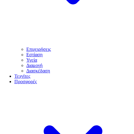
Επιχειρήσεις
Εστίαση
Υγεία
Διαμονή
Διασκέδαση
Τεχνίτες
Προσφορές