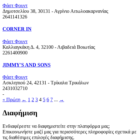
Φάστ Φουντ
Δημοτσελίου 38, 30131 - Αγρίνιο
Αιτωλοακαρνανίας
2641141326
CORNER IN
Φάστ Φουντ
Καλλιαγκάκη Δ. 4, 32100 - Λιβαδειά
Βοιωτίας
2261400900
JIMMY'S AND SONS
Φάστ Φουντ
Ασκληπιού 24, 42131 - Τρίκαλα
Τρικάλων
2431032710
-
« Πρώτη
←
1
2
3
4
5
6
7
...
→
Διαφήμιση
Ενδιαφέρεστε να διαφημιστείτε στην πλατφόρμα μας;
Επικοινωνήστε μαζί μας για περισσότερες πληροφορίες σχετικά με
τις διαθέσιμες επιλογές διαφήμισης.