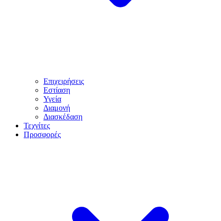
Επιχειρήσεις
Εστίαση
Υγεία
Διαμονή
Διασκέδαση
Τεχνίτες
Προσφορές