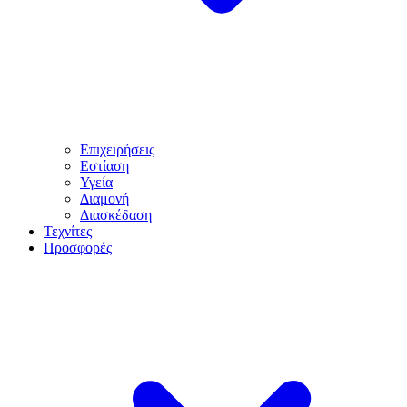
Επιχειρήσεις
Εστίαση
Υγεία
Διαμονή
Διασκέδαση
Τεχνίτες
Προσφορές