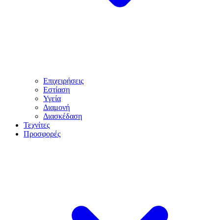
Επιχειρήσεις
Εστίαση
Υγεία
Διαμονή
Διασκέδαση
Τεχνίτες
Προσφορές