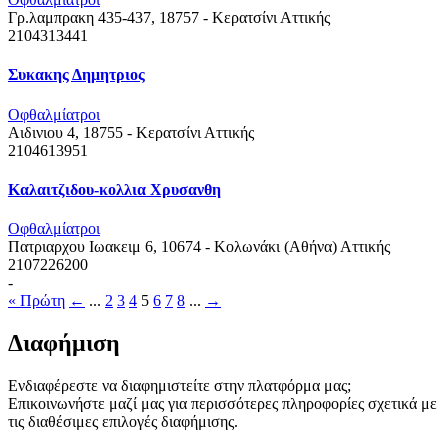
Γρ.λαμπρακη 435-437, 18757 - Κερατσίνι
Αττικής
2104313441
Συκακης Δημητριος
Οφθαλμίατροι
Αιδινιου 4, 18755 - Κερατσίνι
Αττικής
2104613951
Καλαιτζιδου-κολλια Χρυσανθη
Οφθαλμίατροι
Πατριαρχου Ιωακειμ 6, 10674 - Κολωνάκι (Αθήνα)
Αττικής
2107226200
-
« Πρώτη
←
...
2
3
4
5
6
7
8
...
→
Διαφήμιση
Ενδιαφέρεστε να διαφημιστείτε στην πλατφόρμα μας;
Επικοινωνήστε μαζί μας για περισσότερες πληροφορίες σχετικά με
τις διαθέσιμες επιλογές διαφήμισης.