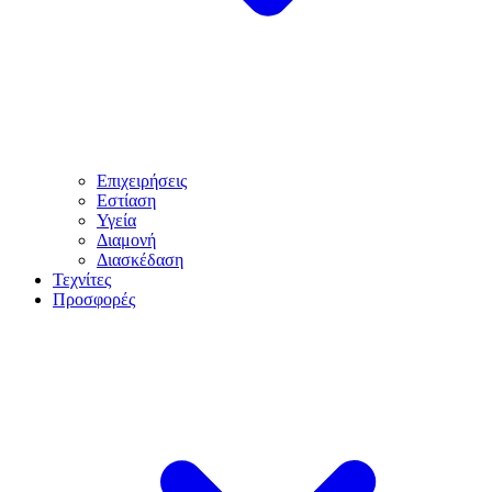
Επιχειρήσεις
Εστίαση
Υγεία
Διαμονή
Διασκέδαση
Τεχνίτες
Προσφορές