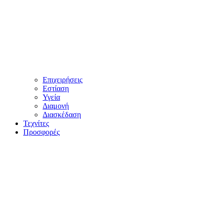
Επιχειρήσεις
Εστίαση
Υγεία
Διαμονή
Διασκέδαση
Τεχνίτες
Προσφορές