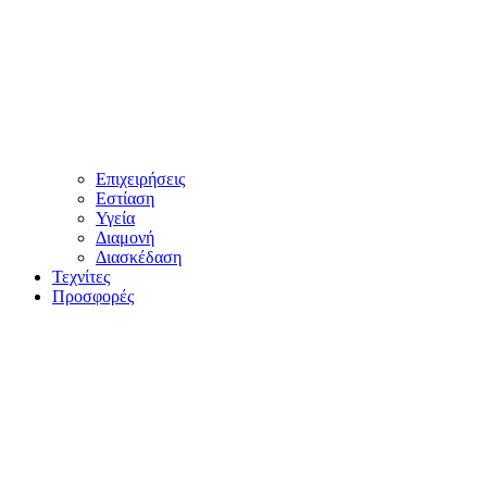
Επιχειρήσεις
Εστίαση
Υγεία
Διαμονή
Διασκέδαση
Τεχνίτες
Προσφορές