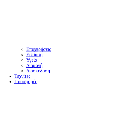
Επιχειρήσεις
Εστίαση
Υγεία
Διαμονή
Διασκέδαση
Τεχνίτες
Προσφορές