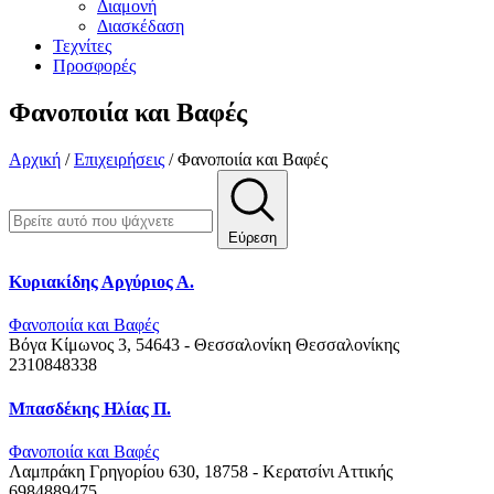
Διαμονή
Διασκέδαση
Τεχνίτες
Προσφορές
Φανοποιία και Βαφές
Αρχική
/
Επιχειρήσεις
/
Φανοποιία και Βαφές
Εύρεση
Κυριακίδης Αργύριος Α.
Φανοποιία και Βαφές
Βόγα Κίμωνος 3, 54643 - Θεσσαλονίκη
Θεσσαλονίκης
2310848338
Μπασδέκης Ηλίας Π.
Φανοποιία και Βαφές
Λαμπράκη Γρηγορίου 630, 18758 - Κερατσίνι
Αττικής
6984889475