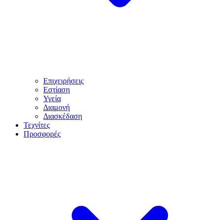
Επιχειρήσεις
Εστίαση
Υγεία
Διαμονή
Διασκέδαση
Τεχνίτες
Προσφορές