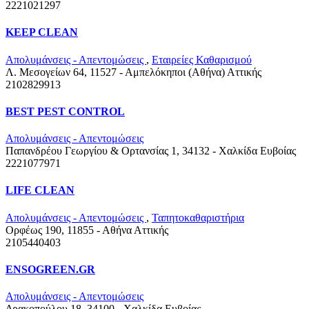
2221021297
KEEP CLEAN
Απολυμάνσεις - Απεντομώσεις
,
Εταιρείες Καθαρισμού
Λ. Μεσογείων 64, 11527 - Αμπελόκηποι (Αθήνα)
Αττικής
2102829913
BEST PEST CONTROL
Απολυμάνσεις - Απεντομώσεις
Παπανδρέου Γεωργίου & Ορτανσίας 1, 34132 - Χαλκίδα
Ευβοίας
2221077971
LIFE CLEAN
Απολυμάνσεις - Απεντομώσεις
,
Ταπητοκαθαριστήρια
Ορφέως 190, 11855 - Αθήνα
Αττικής
2105440403
ENSOGREEN.GR
Απολυμάνσεις - Απεντομώσεις
Δρακοπούλου 18, 34100 - Χαλκίδα
Ευβοίας