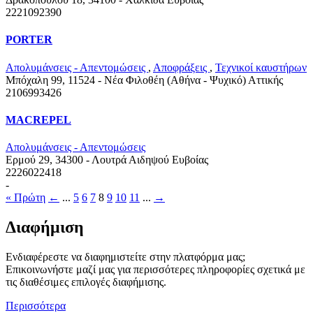
2221092390
PORTER
Απολυμάνσεις - Απεντομώσεις
,
Αποφράξεις
,
Τεχνικοί καυστήρων
Μπόχαλη 99, 11524 - Νέα Φιλοθέη (Αθήνα - Ψυχικό)
Αττικής
2106993426
MACREPEL
Απολυμάνσεις - Απεντομώσεις
Ερμού 29, 34300 - Λουτρά Αιδηψού
Ευβοίας
2226022418
-
« Πρώτη
←
...
5
6
7
8
9
10
11
...
→
Διαφήμιση
Ενδιαφέρεστε να διαφημιστείτε στην πλατφόρμα μας;
Επικοινωνήστε μαζί μας για περισσότερες πληροφορίες σχετικά με
τις διαθέσιμες επιλογές διαφήμισης.
Περισσότερα