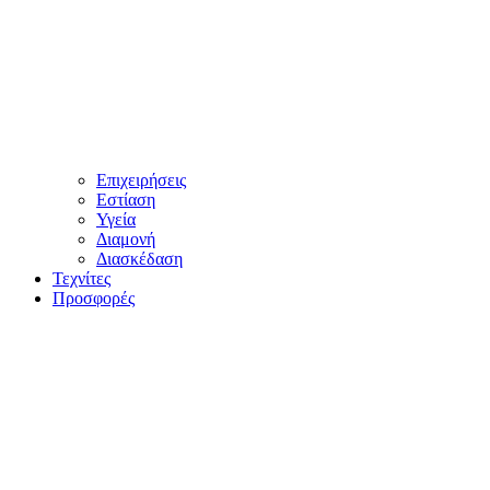
Επιχειρήσεις
Εστίαση
Υγεία
Διαμονή
Διασκέδαση
Τεχνίτες
Προσφορές