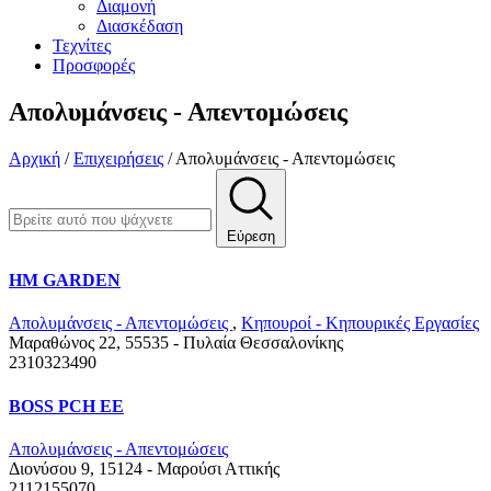
Διαμονή
Διασκέδαση
Τεχνίτες
Προσφορές
Απολυμάνσεις - Απεντομώσεις
Αρχική
/
Επιχειρήσεις
/
Απολυμάνσεις - Απεντομώσεις
Εύρεση
HM GARDEN
Απολυμάνσεις - Απεντομώσεις
,
Κηπουροί - Κηπουρικές Εργασίες
Μαραθώνος 22, 55535 - Πυλαία
Θεσσαλονίκης
2310323490
BOSS PCH ΕΕ
Απολυμάνσεις - Απεντομώσεις
Διονύσου 9, 15124 - Μαρούσι
Αττικής
2112155070