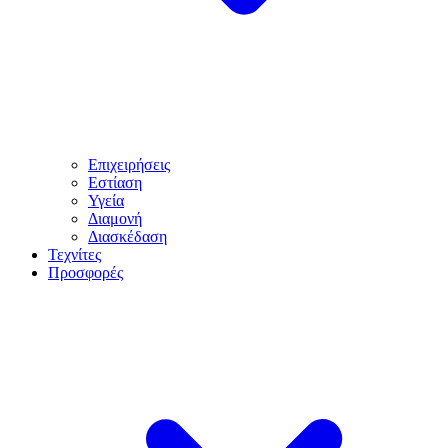
Επιχειρήσεις
Εστίαση
Υγεία
Διαμονή
Διασκέδαση
Τεχνίτες
Προσφορές