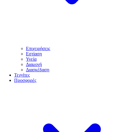
Επιχειρήσεις
Εστίαση
Υγεία
Διαμονή
Διασκέδαση
Τεχνίτες
Προσφορές