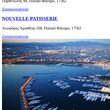
Παρθενώνος 98, Παλαιό Φάληρο, 17562
Ζαχαροπλαστεία
NOUVELLE PATISSERIE
Λεωφόρος Αμφιθέας 168, Παλαιό Φάληρο, 17562
Ζαχαροπλαστεία