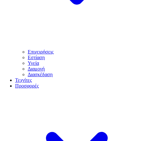
Επιχειρήσεις
Εστίαση
Υγεία
Διαμονή
Διασκέδαση
Τεχνίτες
Προσφορές