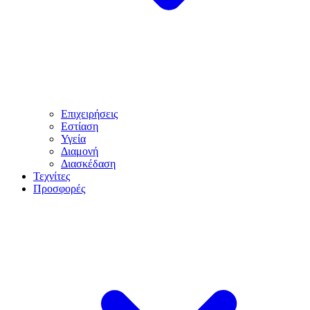
Επιχειρήσεις
Εστίαση
Υγεία
Διαμονή
Διασκέδαση
Τεχνίτες
Προσφορές