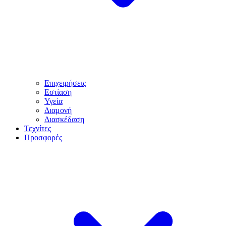
Επιχειρήσεις
Εστίαση
Υγεία
Διαμονή
Διασκέδαση
Τεχνίτες
Προσφορές