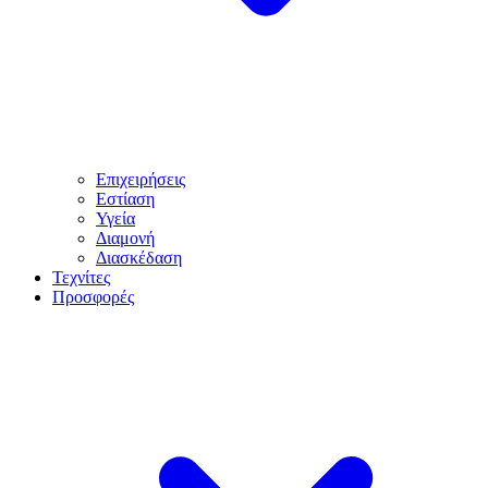
Επιχειρήσεις
Εστίαση
Υγεία
Διαμονή
Διασκέδαση
Τεχνίτες
Προσφορές