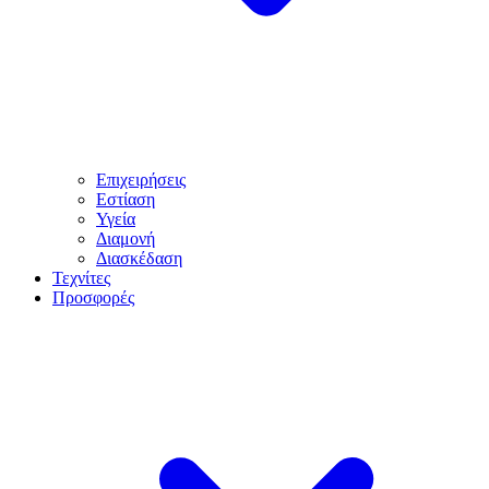
Επιχειρήσεις
Εστίαση
Υγεία
Διαμονή
Διασκέδαση
Τεχνίτες
Προσφορές