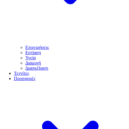
Επιχειρήσεις
Εστίαση
Υγεία
Διαμονή
Διασκέδαση
Τεχνίτες
Προσφορές