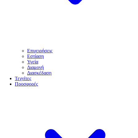
Επιχειρήσεις
Εστίαση
Υγεία
Διαμονή
Διασκέδαση
Τεχνίτες
Προσφορές