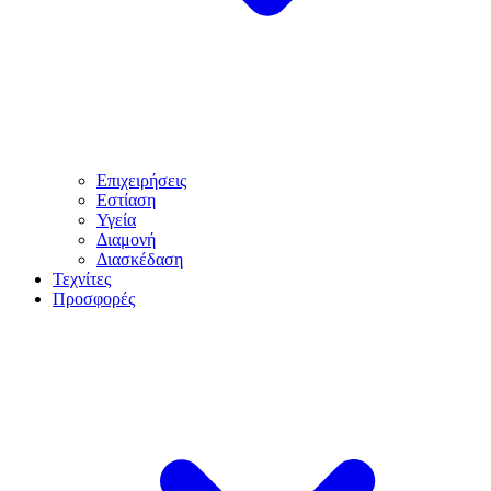
Επιχειρήσεις
Εστίαση
Υγεία
Διαμονή
Διασκέδαση
Τεχνίτες
Προσφορές