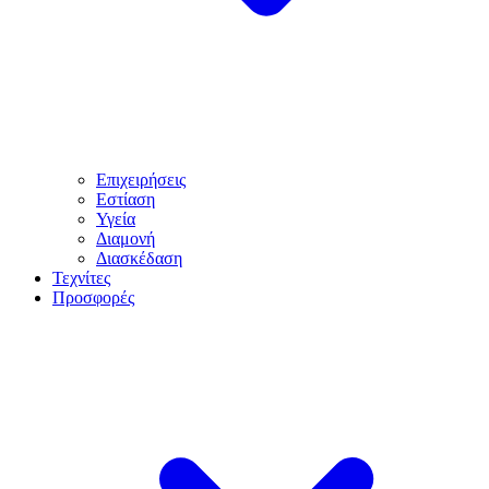
Επιχειρήσεις
Εστίαση
Υγεία
Διαμονή
Διασκέδαση
Τεχνίτες
Προσφορές