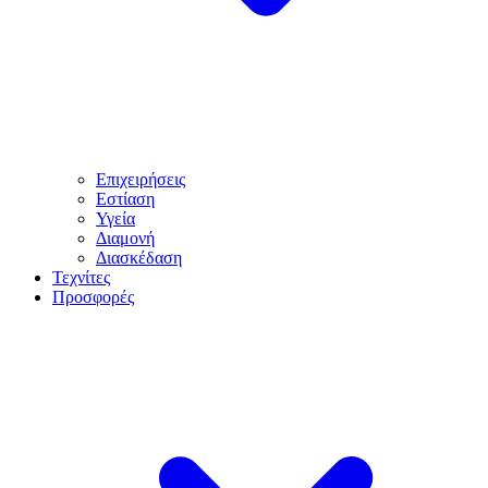
Επιχειρήσεις
Εστίαση
Υγεία
Διαμονή
Διασκέδαση
Τεχνίτες
Προσφορές