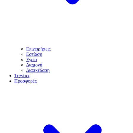
Επιχειρήσεις
Εστίαση
Υγεία
Διαμονή
Διασκέδαση
Τεχνίτες
Προσφορές