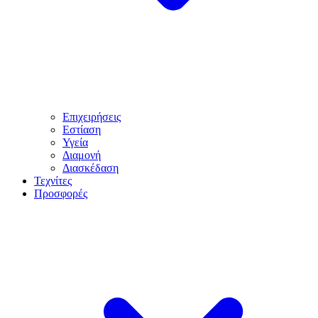
Επιχειρήσεις
Εστίαση
Υγεία
Διαμονή
Διασκέδαση
Τεχνίτες
Προσφορές