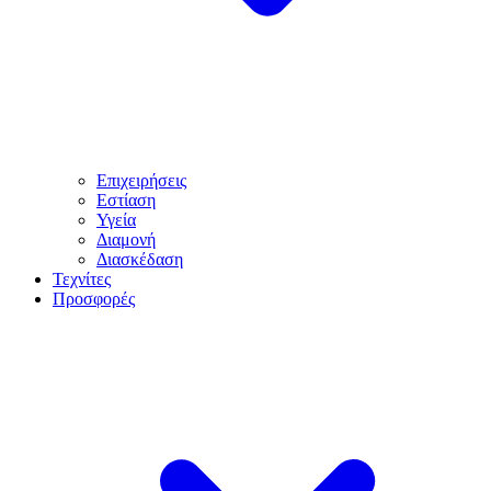
Επιχειρήσεις
Εστίαση
Υγεία
Διαμονή
Διασκέδαση
Τεχνίτες
Προσφορές