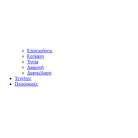
Επιχειρήσεις
Εστίαση
Υγεία
Διαμονή
Διασκέδαση
Τεχνίτες
Προσφορές