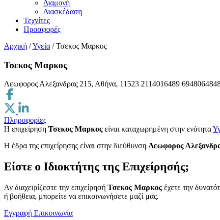
Διαμονή
Διασκέδαση
Τεχνίτες
Προσφορές
Αρχική
/
Υγεία
/
Τσεκος Μαρκος
Τσεκος Μαρκος
Λεωφορος Αλεξανδρας 215, Αθήνα, 11523
2114016489
694806484
Πληροφορίες
Η επιχείρηση
Τσεκος Μαρκος
είναι καταχωρημένη στην ενότητα
Υγ
H έδρα της επιχείρησης είναι στην διεύθυνση
Λεωφορος Αλεξανδρας
Είστε ο Ιδιοκτήτης της Επιχείρησής;
Αν διαχειρίζεστε την επιχείρησή
Τσεκος Μαρκος
έχετε την δυνατότ
ή βοήθεια, μπορείτε να επικοινωνήσετε μαζί μας.
Εγγραφή
Επικοινωνία