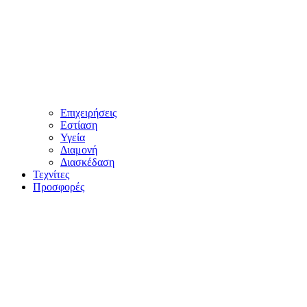
Επιχειρήσεις
Εστίαση
Υγεία
Διαμονή
Διασκέδαση
Τεχνίτες
Προσφορές