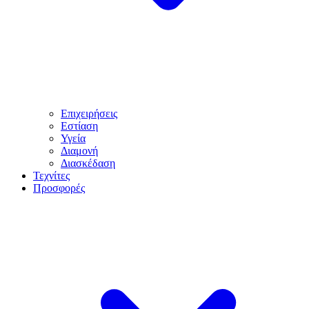
Επιχειρήσεις
Εστίαση
Υγεία
Διαμονή
Διασκέδαση
Τεχνίτες
Προσφορές