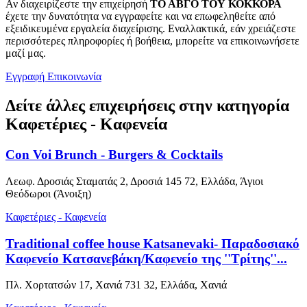
Αν διαχειρίζεστε την επιχείρησή
ΤΟ ΑΒΓΟ ΤΟΥ ΚΟΚΚΟΡΑ
έχετε την δυνατότητα να εγγραφείτε και να επωφεληθείτε από
εξειδικευμένα εργαλεία διαχείρισης. Εναλλακτικά, εάν χρειάζεστε
περισσότερες πληροφορίες ή βοήθεια, μπορείτε να επικοινωνήσετε
μαζί μας.
Εγγραφή
Επικοινωνία
Δείτε άλλες επιχειρήσεις στην κατηγορία
Καφετέριες - Καφενεία
Con Voi Brunch - Burgers & Cocktails
Λεωφ. Δροσιάς Σταματάς 2, Δροσιά 145 72, Ελλάδα, Άγιοι
Θεόδωροι (Άνοιξη)
Καφετέριες - Καφενεία
Traditional coffee house Katsanevaki- Παραδοσιακό
Καφενείο Κατσανεβάκη/Καφενείο της ''Τρίτης''...
Πλ. Χορτατσών 17, Χανιά 731 32, Ελλάδα, Χανιά