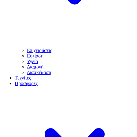
Επιχειρήσεις
Εστίαση
Υγεία
Διαμονή
Διασκέδαση
Τεχνίτες
Προσφορές