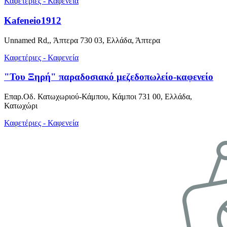
Καφετέριες - Καφενεία
Kafeneio1912
Unnamed Rd,, Άπτερα 730 03, Ελλάδα, Άπτερα
Καφετέριες - Καφενεία
"Του Ξηρή" παραδοσιακό μεζεδοπωλείο-καφενείο
Επαρ.Οδ. Κατωχωριού-Κάμπου, Κάμποι 731 00, Ελλάδα,
Κατωχώρι
Καφετέριες - Καφενεία