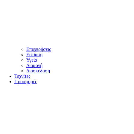
Επιχειρήσεις
Εστίαση
Υγεία
Διαμονή
Διασκέδαση
Τεχνίτες
Προσφορές