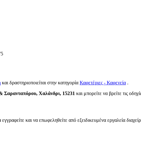
75
η
και δραστηριοποιείται στην κατηγορία
Καφετέριες - Καφενεία
.
& Σαρανταπόρου, Χαλάνδρι, 15231
και μπορείτε να βρείτε τις οδηγί
α εγγραφείτε και να επωφεληθείτε από εξειδικευμένα εργαλεία διαχεί