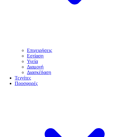
Επιχειρήσεις
Εστίαση
Υγεία
Διαμονή
Διασκέδαση
Τεχνίτες
Προσφορές