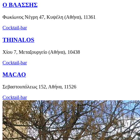
Ο ΒΛΑΣΣΗΣ
Φωκίωνος Νέγρη 47, Κυψέλη (Αθήνα), 11361
Cocktail-bar
THINALOS
Χίου 7, Μεταξουργείο (Αθήνα), 10438
Cocktail-bar
MACAO
Σεβαστουπόλεως 152, Αθήνα, 11526
Cocktail-bar