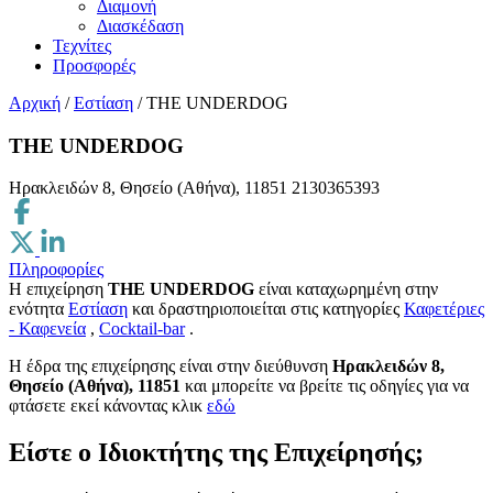
Διαμονή
Διασκέδαση
Τεχνίτες
Προσφορές
Αρχική
/
Εστίαση
/
THE UNDERDOG
THE UNDERDOG
Ηρακλειδών 8, Θησείο (Αθήνα), 11851
2130365393
Πληροφορίες
Η επιχείρηση
THE UNDERDOG
είναι καταχωρημένη στην
ενότητα
Εστίαση
και δραστηριοποιείται στις κατηγορίες
Καφετέριες
- Καφενεία
,
Cocktail-bar
.
H έδρα της επιχείρησης είναι στην διεύθυνση
Ηρακλειδών 8,
Θησείο (Αθήνα), 11851
και μπορείτε να βρείτε τις οδηγίες για να
φτάσετε εκεί κάνοντας κλικ
εδώ
Είστε ο Ιδιοκτήτης της Επιχείρησής;