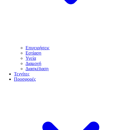
Επιχειρήσεις
Εστίαση
Υγεία
Διαμονή
Διασκέδαση
Τεχνίτες
Προσφορές