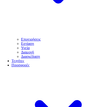
Επιχειρήσεις
Εστίαση
Υγεία
Διαμονή
Διασκέδαση
Τεχνίτες
Προσφορές