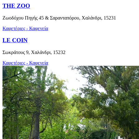
THE ZOO
Ζωοδόχου Πηγής 45 & Σαρανταπόρου, Χαλάνδρι, 15231
Καφετέριες - Καφενεία
LE COIN
Σωκράτους 9, Χαλάνδρι, 15232
Καφετέριες - Καφενεία