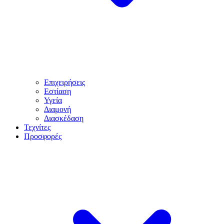
Επιχειρήσεις
Εστίαση
Υγεία
Διαμονή
Διασκέδαση
Τεχνίτες
Προσφορές