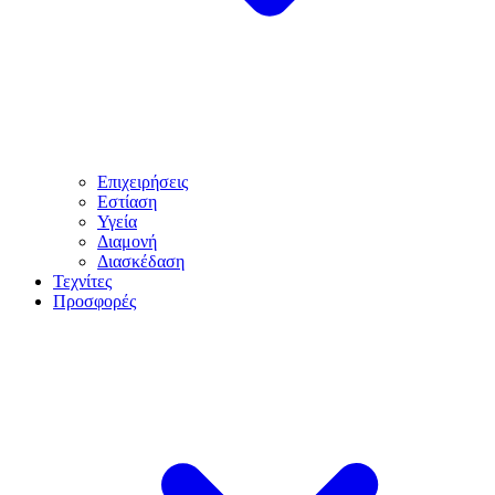
Επιχειρήσεις
Εστίαση
Υγεία
Διαμονή
Διασκέδαση
Τεχνίτες
Προσφορές