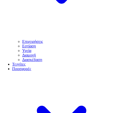
Επιχειρήσεις
Εστίαση
Υγεία
Διαμονή
Διασκέδαση
Τεχνίτες
Προσφορές