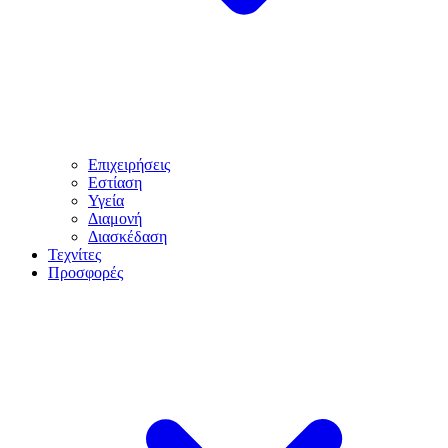
Επιχειρήσεις
Εστίαση
Υγεία
Διαμονή
Διασκέδαση
Τεχνίτες
Προσφορές