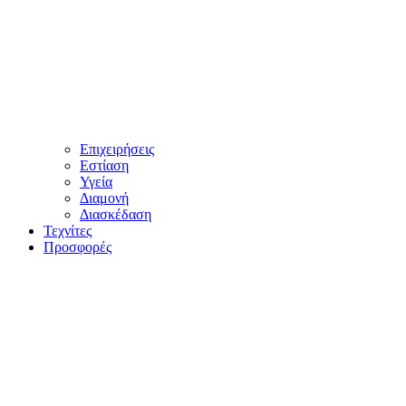
Επιχειρήσεις
Εστίαση
Υγεία
Διαμονή
Διασκέδαση
Τεχνίτες
Προσφορές