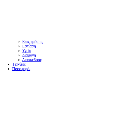
Επιχειρήσεις
Εστίαση
Υγεία
Διαμονή
Διασκέδαση
Τεχνίτες
Προσφορές