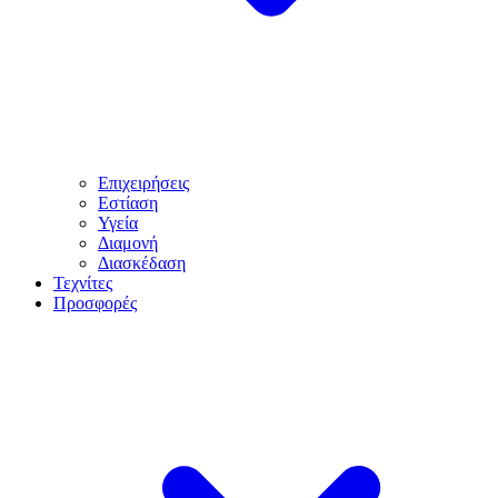
Επιχειρήσεις
Εστίαση
Υγεία
Διαμονή
Διασκέδαση
Τεχνίτες
Προσφορές