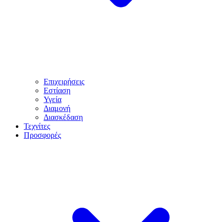
Επιχειρήσεις
Εστίαση
Υγεία
Διαμονή
Διασκέδαση
Τεχνίτες
Προσφορές