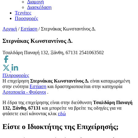
Διαμονή
Διασκέδαση
Τεχνίτες
Προσφορές
Αρχική
/
Εστίαση
/
Στερνάκας Κωνσταντίνος Δ.
Στερνάκας Κωνσταντίνος Δ.
Τσαλδάρη Παναγή 132, Ξάνθη, 67131
2541063502
Πληροφορίες
Η επιχείρηση
Στερνάκας Κωνσταντίνος Δ.
είναι καταχωρημένη
στην ενότητα
Εστίαση
και δραστηριοποιείται στην κατηγορία
Αρτοποιεία - Φούρνοι
.
H έδρα της επιχείρησης είναι στην διεύθυνση
Τσαλδάρη Παναγή
132, Ξάνθη, 67131
και μπορείτε να βρείτε τις οδηγίες για να
φτάσετε εκεί κάνοντας κλικ
εδώ
Είστε ο Ιδιοκτήτης της Επιχείρησής;