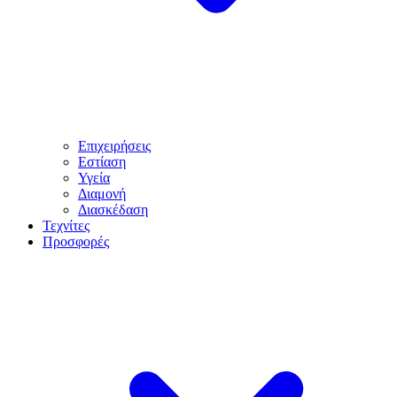
Επιχειρήσεις
Εστίαση
Υγεία
Διαμονή
Διασκέδαση
Τεχνίτες
Προσφορές