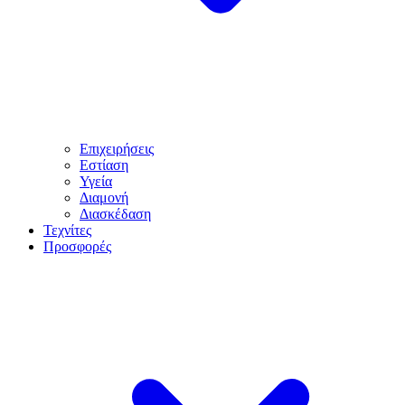
Επιχειρήσεις
Εστίαση
Υγεία
Διαμονή
Διασκέδαση
Τεχνίτες
Προσφορές