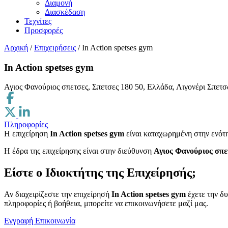
Διαμονή
Διασκέδαση
Τεχνίτες
Προσφορές
Αρχική
/
Επιχειρήσεις
/
In Action spetses gym
In Action spetses gym
Αγιος Φανούριος σπετσες, Σπετσες 180 50, Ελλάδα, Λιγονέρι Σπετ
Πληροφορίες
Η επιχείρηση
In Action spetses gym
είναι καταχωρημένη στην ενότ
H έδρα της επιχείρησης είναι στην διεύθυνση
Αγιος Φανούριος σπε
Είστε ο Ιδιοκτήτης της Επιχείρησής;
Αν διαχειρίζεστε την επιχείρησή
In Action spetses gym
έχετε την δυ
πληροφορίες ή βοήθεια, μπορείτε να επικοινωνήσετε μαζί μας.
Εγγραφή
Επικοινωνία