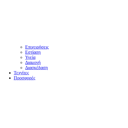
Επιχειρήσεις
Εστίαση
Υγεία
Διαμονή
Διασκέδαση
Τεχνίτες
Προσφορές