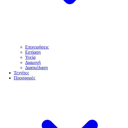
Επιχειρήσεις
Εστίαση
Υγεία
Διαμονή
Διασκέδαση
Τεχνίτες
Προσφορές