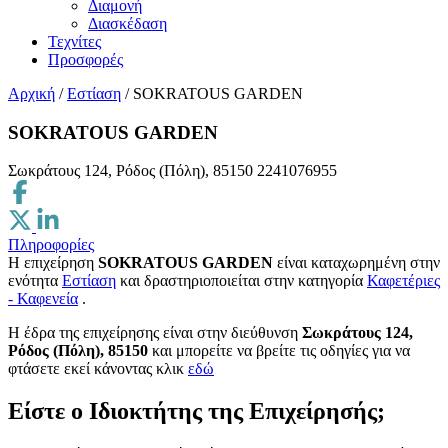
Διαμονή
Διασκέδαση
Τεχνίτες
Προσφορές
Αρχική
/
Εστίαση
/
SOKRATOUS GARDEN
SOKRATOUS GARDEN
Σωκράτους 124, Ρόδος (Πόλη), 85150
2241076955
Πληροφορίες
Η επιχείρηση
SOKRATOUS GARDEN
είναι καταχωρημένη στην
ενότητα
Εστίαση
και δραστηριοποιείται στην κατηγορία
Καφετέριες
- Καφενεία
.
H έδρα της επιχείρησης είναι στην διεύθυνση
Σωκράτους 124,
Ρόδος (Πόλη), 85150
και μπορείτε να βρείτε τις οδηγίες για να
φτάσετε εκεί κάνοντας κλικ
εδώ
Είστε ο Ιδιοκτήτης της Επιχείρησής;