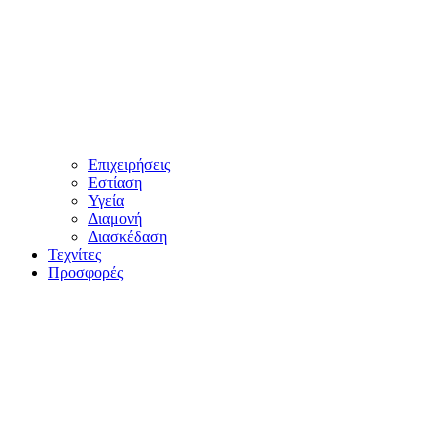
Επιχειρήσεις
Εστίαση
Υγεία
Διαμονή
Διασκέδαση
Τεχνίτες
Προσφορές